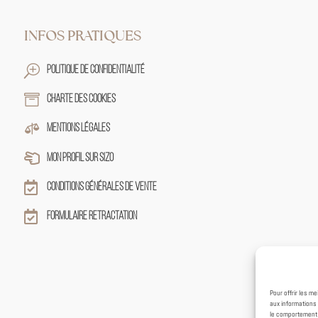
INFOS PRATIQUES
T
Politique de confidentialité

Charte des cookies

Mentions légales

Mon profil sur sizo

Conditions générales de vente

Formulaire retractation
Pour offrir les m
aux informations 
le comportement d