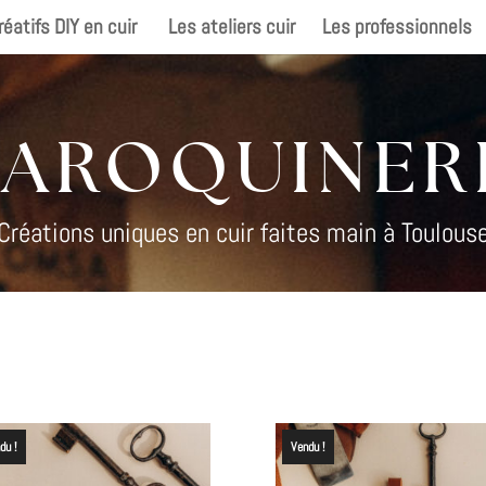
réatifs DIY en cuir
Les ateliers cuir
Les professionnels
AROQUINER
Créations uniques en cuir faites main à Toulous
du !
Vendu !