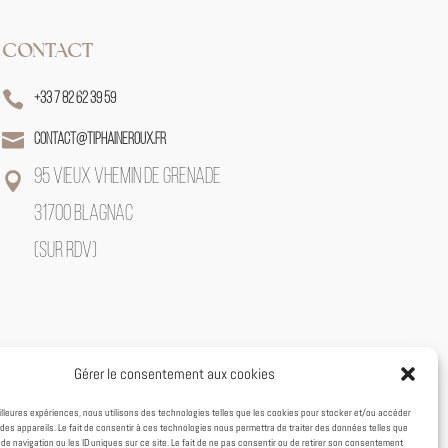
CONTACT

+33 7 82 62 39 59

contact@tiphaineroux.fr
95 VIEUX VHEMIN DE GRENADE

31700 BLAGNAC
(SUR RDV)
Gérer le consentement aux cookies
eilleures expériences, nous utilisons des technologies telles que les cookies pour stocker et/ou accéder
des appareils. Le fait de consentir à ces technologies nous permettra de traiter des données telles que
e navigation ou les ID uniques sur ce site. Le fait de ne pas consentir ou de retirer son consentement