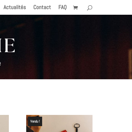
Actualités
Contact
FAQ
IE
e
Vendu !