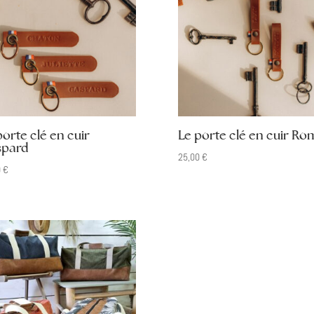
porte clé en cuir
Le porte clé en cuir Ro
pard
25,00
€
0
€