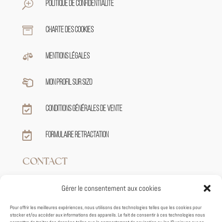
T
Politique de confidentialité

Charte des cookies

Mentions légales

Mon profil sur sizo

Conditions générales de vente

Formulaire retractation
CONTACT
Gérer le consentement aux cookies

+33 7 82 62 39 59
Pour offrir les meilleures expériences, nous utilisons des technologies telles que les cookies pour
stocker et/ou accéder aux informations des appareils. Le fait de consentir à ces technologies nous

contact@tiphaineroux.fr