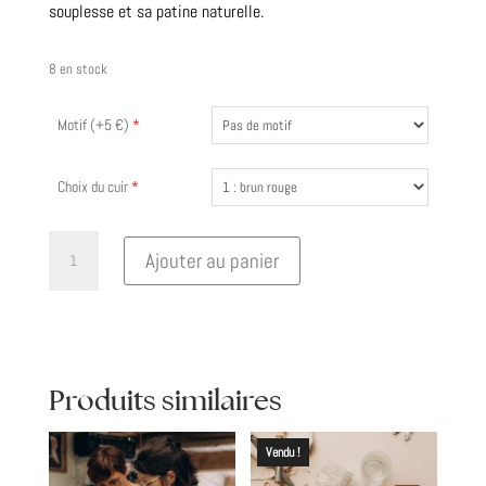
souplesse et sa patine naturelle.
8 en stock
Motif (+5 €)
*
Choix du cuir
*
quantité
Ajouter au panier
de
Protège
passeport
en
cuir
Produits similaires
personnalisable
Vendu !