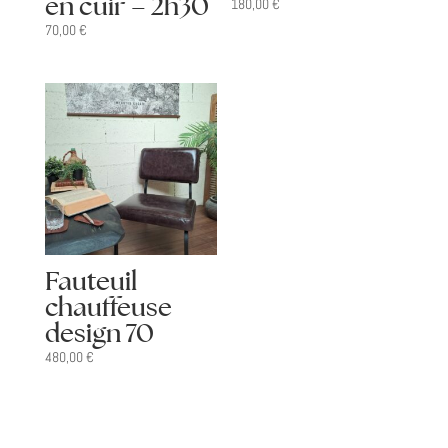
en cuir – 2h30
180,00
€
70,00
€
Fauteuil
chauffeuse
design 70
480,00
€