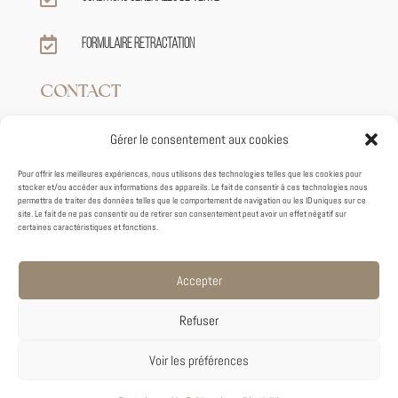

Formulaire retractation
CONTACT
Gérer le consentement aux cookies

+33 7 82 62 39 59
Pour offrir les meilleures expériences, nous utilisons des technologies telles que les cookies pour
stocker et/ou accéder aux informations des appareils. Le fait de consentir à ces technologies nous

contact@tiphaineroux.fr
permettra de traiter des données telles que le comportement de navigation ou les ID uniques sur ce
site. Le fait de ne pas consentir ou de retirer son consentement peut avoir un effet négatif sur
certaines caractéristiques et fonctions.
95 VIEUX VHEMIN DE GRENADE

31700 BLAGNAC
Accepter
(SUR RDV)
Refuser
Voir les préférences
COPYRIGHT © 2026 CRÉÉ AVEC ♡ PAR CHLOÉ DAUDIN.