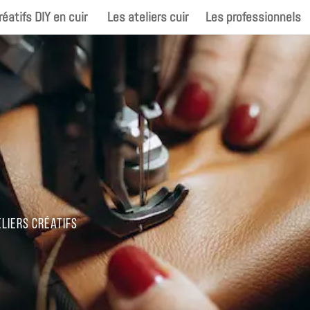
réatifs DIY en cuir
Les ateliers cuir
Les professionnels
liers créatifs