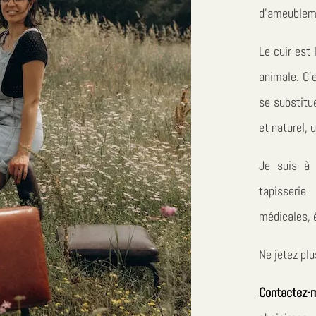
d’ameublem
Le cuir est 
animale. C’e
se substitu
et naturel, 
Je suis à 
tapisserie
médicales, 
Ne jetez plu
Contactez-