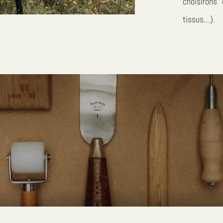
choisirons 
tissus…).