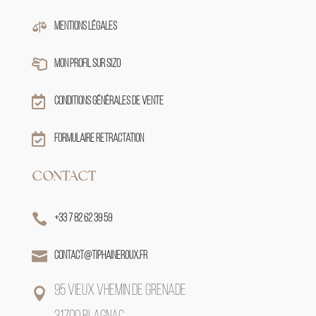

Mentions légales

Mon profil sur sizo

Conditions générales de vente

Formulaire retractation
CONTACT

+33 7 82 62 39 59

contact@tiphaineroux.fr
95 VIEUX VHEMIN DE GRENADE
