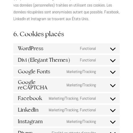
vos données (personnelles) traitées en utilisant ces cookies. Les
données récupérées sont anonymisées autant que possible. Facebook,
LinkedIn et Instagram se trouvent aux États-Unis.
6. Cookies placés
WordPress
Functional
Consent
to
Divi (Elegant Themes)
Functional
Consent
service
to
Google Fonts
Marketing/Tracking
wordpress
Consent
service
Google
to
divi-
Marketing/Tracking
reCAPTCHA
Consent
service
(elegant-
to
google-
themes)
Facebook
Marketing/Tracking, Functional
Consent
service
fonts
to
google-
LinkedIn
Marketing/Tracking, Functional
Consent
service
recaptcha
to
Instagram
Marketing/Tracking
facebook
Consent
service
to
Divers
Finalité en attente d’enquête