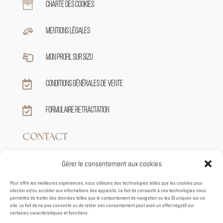

Charte des cookies

Mentions légales

Mon profil sur sizo

Conditions générales de vente

Formulaire retractation
CONTACT
Gérer le consentement aux cookies

+33 7 82 62 39 59
Pour offrir les meilleures expériences, nous utilisons des technologies telles que les cookies pour
stocker et/ou accéder aux informations des appareils. Le fait de consentir à ces technologies nous

contact@tiphaineroux.fr
permettra de traiter des données telles que le comportement de navigation ou les ID uniques sur ce
site. Le fait de ne pas consentir ou de retirer son consentement peut avoir un effet négatif sur
certaines caractéristiques et fonctions.
95 VIEUX VHEMIN DE GRENADE
