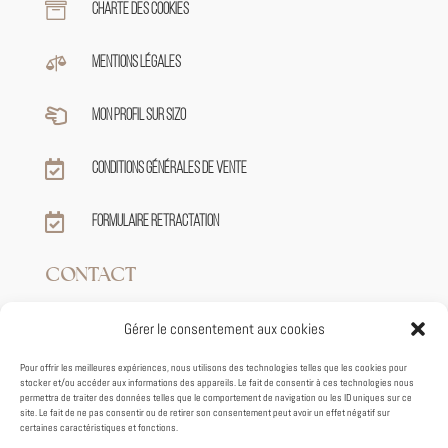

Charte des cookies

Mentions légales

Mon profil sur sizo

Conditions générales de vente

Formulaire retractation
CONTACT
Gérer le consentement aux cookies

+33 7 82 62 39 59
Pour offrir les meilleures expériences, nous utilisons des technologies telles que les cookies pour
stocker et/ou accéder aux informations des appareils. Le fait de consentir à ces technologies nous

contact@tiphaineroux.fr
permettra de traiter des données telles que le comportement de navigation ou les ID uniques sur ce
site. Le fait de ne pas consentir ou de retirer son consentement peut avoir un effet négatif sur
certaines caractéristiques et fonctions.
95 VIEUX VHEMIN DE GRENADE
