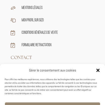

Mentions légales

Mon profil sur sizo

Conditions générales de vente

Formulaire retractation
CONTACT
Gérer le consentement aux cookies

+33 7 82 62 39 59
Pour offrir les meilleures expériences, nous utilisons des technologies telles que les cookies pour
stocker et/ou accéder aux informations des appareils. Le fait de consentir à ces technologies nous

contact@tiphaineroux.fr
permettra de traiter des données telles que le comportement de navigation ou les ID uniques sur ce
site. Le fait de ne pas consentir ou de retirer son consentement peut avoir un effet négatif sur
certaines caractéristiques et fonctions.
95 VIEUX VHEMIN DE GRENADE

31700 BLAGNAC