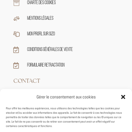

Charte des cookies

Mentions légales

Mon profil sur sizo

Conditions générales de vente

Formulaire retractation
CONTACT
Gérer le consentement aux cookies

+33 7 82 62 39 59
Pour offrir les meilleures expériences, nous utilisons des technologies telles que les cookies pour
stocker et/ou accéder aux informations des appareils. Le fait de consentir à ces technologies nous

contact@tiphaineroux.fr
permettra de traiter des données telles que le comportement de navigation ou les ID uniques sur ce
site. Le fait de ne pas consentir ou de retirer son consentement peut avoir un effet négatif sur
certaines caractéristiques et fonctions.
95 VIEUX VHEMIN DE GRENADE
