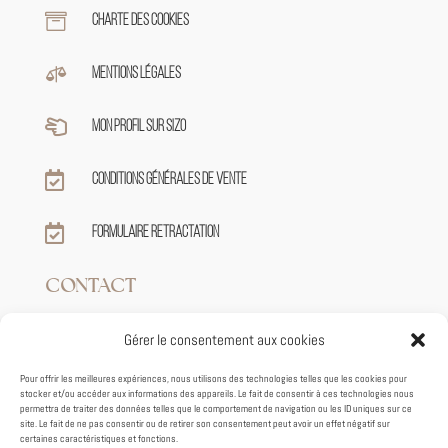

Charte des cookies

Mentions légales

Mon profil sur sizo

Conditions générales de vente

Formulaire retractation
CONTACT
Gérer le consentement aux cookies

+33 7 82 62 39 59
Pour offrir les meilleures expériences, nous utilisons des technologies telles que les cookies pour
stocker et/ou accéder aux informations des appareils. Le fait de consentir à ces technologies nous

contact@tiphaineroux.fr
permettra de traiter des données telles que le comportement de navigation ou les ID uniques sur ce
site. Le fait de ne pas consentir ou de retirer son consentement peut avoir un effet négatif sur
certaines caractéristiques et fonctions.